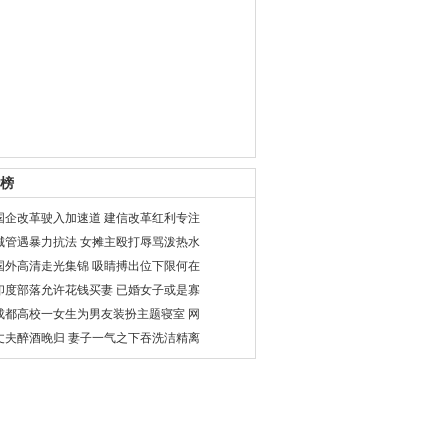
榜
国企改革驶入加速道 建信改革红利专注
城管遇暴力抗法 女摊主殴打辱骂泼热水
国外高清走光集锦 吸睛搏出位下限何在
印度部落允许花钱买妻 已婚女子或是寡
成都高校一女生为男友装扮主题寝室 网
丈夫醉酒晚归 妻子一气之下吞洗洁精离