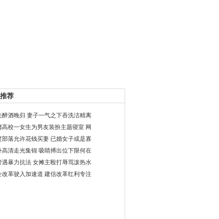
推荐
夫醉酒晚归 妻子一气之下吞洗洁精离
都高校一女生为男友装扮主题寝室 网
度部落允许花钱买妻 已婚女子或是寡
外高清走光集锦 吸睛搏出位下限何在
管遇暴力抗法 女摊主殴打辱骂泼热水
企改革驶入加速道 建信改革红利专注