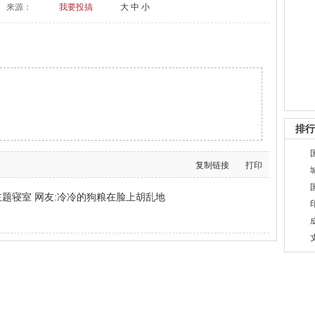
来源：
我要投搞
大
中
小
排行
复制链接
打印
题寝室 网友:冷冷的狗粮在脸上胡乱地