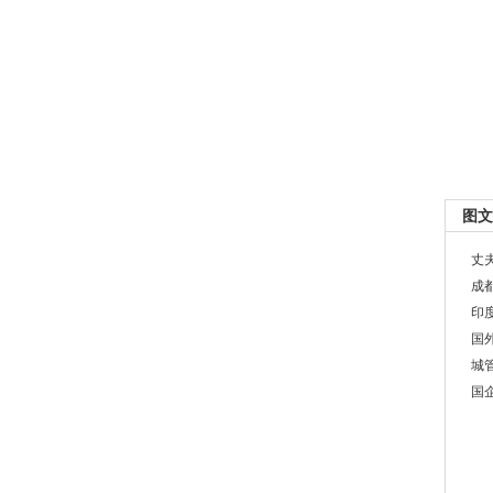
图文
丈
成
印
国
城
国